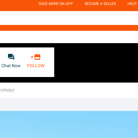
SAVE MORE ON APP
BECOME A SELLER
HELP


+
Chat Now
FOLLOW
प्रोफाइल