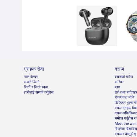
ग्राहक सेवा
दराज
मद्दत केन्द्र
दराजको बारेमा
कसरी किन्ने
करियर
फिर्ती र फिर्ता रकम
ब्लग
हामीलाई सम्पर्क गर्नुहोस
शर्त तथा बन्देजहर
गोपनीयता नीति
डिजिटल भुक्तानी
दराज ग्राहक विश्
दराज अफ़िलिअट प
समीक्षा गर्नुहोस र
Meet the win
बिक्रेता विश्वविद
दराजमा बेच्नुहोस्